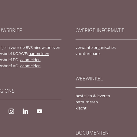
UWSBRIEF
OVERIGE INFORMATIE
jf je in voor de BVS nieuwsbrieven
verwante organisaties
wsbrief KO/VVE:
aanmelden
vacaturebank
wsbrief PO:
aanmelden
wsbrief VO:
aanmelden
WEBWINKEL
G ONS
bestellen & leveren
retourneren
klacht
ebook
instagram
linkedin
youtube
DOCUMENTEN