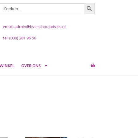
ZOEKKNOP
Zoek
naar:
email: admin@bvs-schooladvies.nl
tel: (030) 281 96 56
WINKEL
OVER ONS