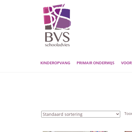
Ga
Ga
door
naar
naar
de
navigatie
inhoud
KINDEROPVANG
PRIMAIR ONDERWIJS
VOOR
Toon