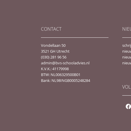
CONTACT
NIE
Vondellaan 50
schri
3521 GH Utrecht
nieu
(030) 281 96 56
nieu
admin@bvs-schooladvies.nl
nieu
K.V.K.: 41179998
BTW: NL006329500B01
Bank: NL98INGB0005248284
VOL
fac