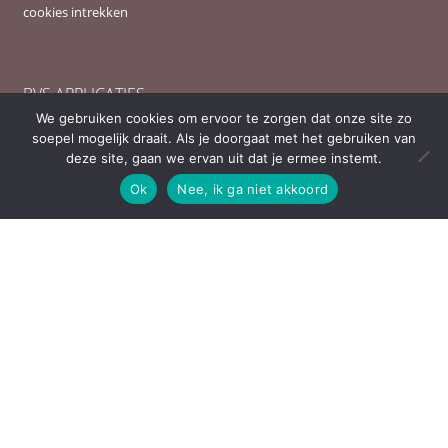
cookies intrekken
BVS APPLICATIES
We gebruiken cookies om ervoor te zorgen dat onze site zo
soepel mogelijk draait. Als je doorgaat met het gebruiken van
deze site, gaan we ervan uit dat je ermee instemt.
mijn leerlijn
Ok
Nee, ik ga niet akkoord
OVERIGE APPLICATIES
acadin
parnassys
© BVS - schooladvies voor vrijeschool onderwijs PO en VO 2026