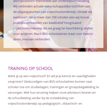
antroposofisch mensbeeld aan onderwijsvernieuwing.
Wij verbinden actuele wetenschappelijke inzichten aan
AFSTANDSONDERWIJS
de uitgangspunten van vrijeschoolonderwijs. Omdat wij
werkzaam zijn in meer dan 100 scholen zien wij mooie
ACTUEEL
praktijkvoorbeelden van kwalitatief hoogstaand
vrijeschoolonderwijs die we graag ter beschikking stellen
voor anderen. Want BVS-schooladvies staat voor Kennis
WEBWINKEL
delen, mensen verbinden!
OVER ONS
TRAINING OP SCHOOL
Werk jij op een vrijeschool? En wil je je kennis en vaardigheden
vergroten? Deskundigen van BVS-schooladvies komen naar
scholen toe om studiedagen, trainingen en groepsbegeleiding te
verzorgen. Met hun ervaring helpen onze adviseurs leraren en
de schoolleiding verder bij de ontwikkeling van
vrijeschoolonderwijs op pedagogisch-, didactisch- en