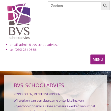
ZOE
Zoek
naar:
email: admin@bvs-schooladvies.nl
tel: (030) 281 96 56
MENU
KINDEROPVANG
BVS-SCHOOLADVIES
PRIMAIR ONDERWIJS
KENNIS DELEN, MENSEN VERBINDEN
Wij werken aan een duurzame ontwikkeling van
VOORTGEZET ONDERWIJS
vrijeschoolonderwijs. Onze adviseurs werken vanuit het