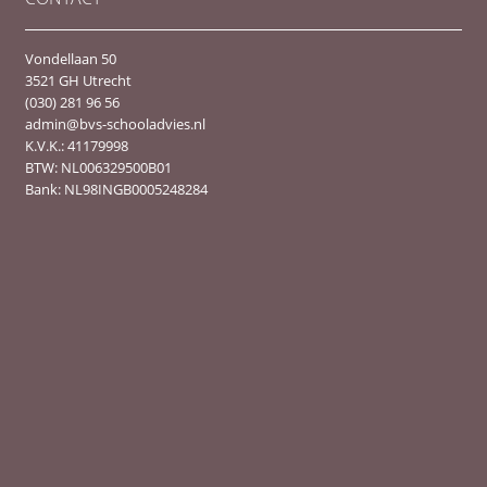
Vondellaan 50
3521 GH Utrecht
(030) 281 96 56
admin@bvs-schooladvies.nl
K.V.K.: 41179998
BTW: NL006329500B01
Bank: NL98INGB0005248284