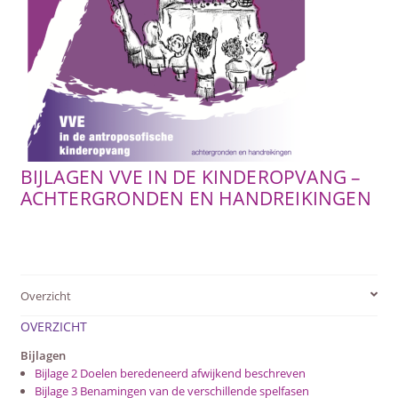
SUBME
AFSTANDSONDERWIJS
UITVO
SUBME
ACTUEEL
UITVO
WEBWINKEL
BIJLAGEN VVE IN DE KINDEROPVANG –
SUBME
OVER ONS
UITVO
ACHTERGRONDEN EN HANDREIKINGEN
Overzicht
OVERZICHT
Bijlagen
Bijlage 2 Doelen beredeneerd afwijkend beschreven
Bijlage 3 Benamingen van de verschillende spelfasen