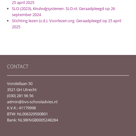
25 april 2025
SLO (2023),
Kindvolgsystemen
. SLO.nl. Geraadpleegd op 26
september 2024
Stichting lezen (z.d.). Voorlezen.org. Geraadpleegd op 25 april
2025
CONTACT
Vondellaan 50
3521 GH Utrecht
(030) 281 96 56
admin@bvs-schooladvies.nl
K.V.K.: 41179998
BTW: NL006329500B01
Bank: NL98INGB0005248284