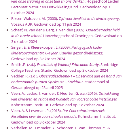
van onze ervaring in onze taal en ons denken
. Hogeschool Leiden
Lectoraat Natuur en Ontwikkeling Kind. Gedownload op 3
oktober 2024
Riksen-Walraven, M. (2000),
Tijd voor kwaliteit in de kinderopvang.
Vossius AUP. Gedownload op 11 juli 2024
Schaaf, N. van der & Berg, T. van den (2009).
Ouderbetrokkenheid
in de brede school
. Hanzehogeschool Groningen. Gedownload op
3 oktober 2024
Singer, E. & Kleerekooper, L. (2009).
Pedagogisch kader
kinderopvangcentra 0-4 jaar
. Elsevier gezondheidszorg.
Gedownload op 3 oktober 2024
Smith .P. (z.d.),
Essentials of Waldorf Education Study
. Sunbridge
College Teachers’ Studio. Gedownload op 3 oktober 2024
Vedder, R. (z.d.),
O
bservatieschema-1 – Observatie aan de hand van
onderstaande punten Spelkeuze – Spelduur
. studeersnel.nl.
Geraadpleegd op 23 april 2025
Veen, A., Ledou, I. van der. & Heurter, G. e.a. (2016).
Ontwikkeling
van kinderen en relatie met kwaliteit van voorschoolse instellingen
.
Kohnstamm Instituut. Gedownload op 3 oktober 2024
Veen, A. & Leseman, P. (2015),
Pre-Cool cohortonderzoek.
Resultaten over de voorschoolse periode.
Kohnstamm Instituut.
Gedownload op 3 oktober 2024
Verhallen, M., Emmelot, Y., Schooten, E. van, Timman, Y., &