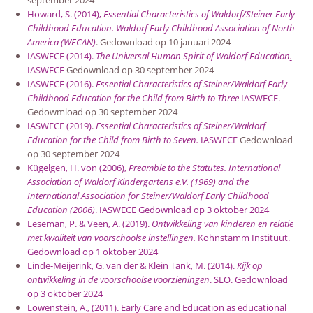
Howard, S. (2014),
Essential Characteristics of Waldorf/Steiner Early
Childhood Education. Waldorf Early Childhood Association of North
America (WECAN)
. Gedownload op 10 januari 2024
IASWECE (2014).
The Universal Human Spirit of Waldorf Education
.
IASWECE
Gedownload op 30 september 2024
IASWECE (2016).
Essential Characteristics of Steiner/Waldorf Early
Childhood Education for the Child from Birth to Three
IASWECE.
Gedowmload op 30 september 2024
IASWECE (2019).
Essential Characteristics of Steiner/Waldorf
Education for the Child from Birth to Seven.
IASWECE
Gedownload
op 30 september 2024
Kügelgen, H. von (2006),
Preamble to the Statutes. International
Association of Waldorf Kindergartens e.V. (1969) and the
International Association for Steiner/Waldorf Early Childhood
Education (2006)
. IASWECE Gedownload op 3 oktober 2024
Leseman, P. & Veen, A. (2019).
Ontwikkeling van kinderen en relatie
met kwaliteit van voorschoolse instellingen.
Kohnstamm Instituut.
Gedownload op 1 oktober 2024
Linde-Meijerink, G. van der & Klein Tank, M. (2014).
Kijk op
ontwikkeling in de voorschoolse voorzieningen
. SLO. Gedownload
op 3 oktober 2024
Lowenstein, A., (2011). Early Care and Education as educational