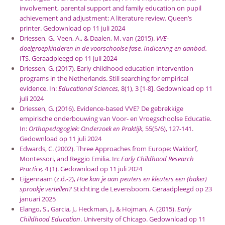
involvement, parental support and family education on pupil
achievement and adjustment: A literature review. Queen’s
printer. Gedownload op 11 juli 2024
Driessen, G., Veen, A., & Daalen, M. van (2015).
VVE-
doelgroepkinderen in de voorschoolse fase. Indicering en aanbod.
ITS. Geraadpleegd op 11 juli 2024
Driessen, G. (2017). Early childhood education intervention
programs in the Netherlands. Still searching for empirical
evidence. In:
Educational Sciences,
8(1), 3 [1-8]. Gedownload op 11
juli 2024
Driessen, G. (2016). Evidence-based VVE? De gebrekkige
empirische onderbouwing van Voor- en Vroegschoolse Educatie.
In:
Orthopedagogiek: Onderzoek en Praktijk
, 55(5/6), 127-141.
Gedownload op 11 juli 2024
Edwards, C. (2002). Three Approaches from Europe: Waldorf,
Montessori, and Reggio Emilia. In:
Early Childhood Research
Practice,
4 (1). Gedownload op 11 juli 2024
Eijgenraam (z.d.-2),
Hoe kan je aan peuters en kleuters een (baker)
sprookje vertellen?
Stichting de Levensboom. Geraadpleegd op 23
januari 2025
Elango, S., Garcia, J., Heckman, J., & Hojman, A. (2015).
Early
Childhood Education
. University of Chicago. Gedownload op 11