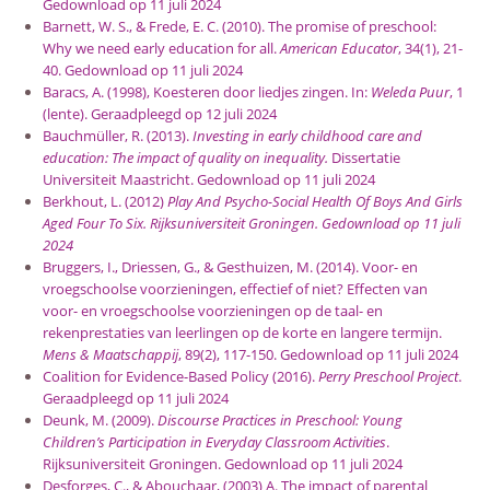
Gedownload op 11 juli 2024
Barnett, W. S., & Frede, E. C. (2010). The promise of preschool:
Why we need early education for all.
American Educator
, 34(1), 21-
40. Gedownload op 11 juli 2024
Baracs, A. (1998), Koesteren door liedjes zingen. In:
Weleda Puur
, 1
(lente). Geraadpleegd op 12 juli 2024
Bauchmüller, R. (2013).
Investing in early childhood care and
education: The impact of quality on inequality.
Dissertatie
Universiteit Maastricht. Gedownload op 11 juli 2024
Berkhout, L. (2012)
Play And Psycho-Social Health Of Boys And Girls
Aged Four To Six. Rijksuniversiteit Groningen. Gedownload op 11 juli
2024
Bruggers, I., Driessen, G., & Gesthuizen, M. (2014). Voor- en
vroegschoolse voorzieningen, effectief of niet? Effecten van
voor- en vroegschoolse voorzieningen op de taal- en
rekenprestaties van leerlingen op de korte en langere termijn.
Mens & Maatschappij
, 89(2), 117-150. Gedownload op 11 juli 2024
Coalition for Evidence-Based Policy (2016).
Perry Preschool Project
.
Geraadpleegd op 11 juli 2024
Deunk, M. (2009).
Discourse Practices in Preschool: Young
Children’s Participation in Everyday Classroom Activities
.
Rijksuniversiteit Groningen. Gedownload op 11 juli 2024
Desforges, C., & Abouchaar, (2003) A. The impact of parental