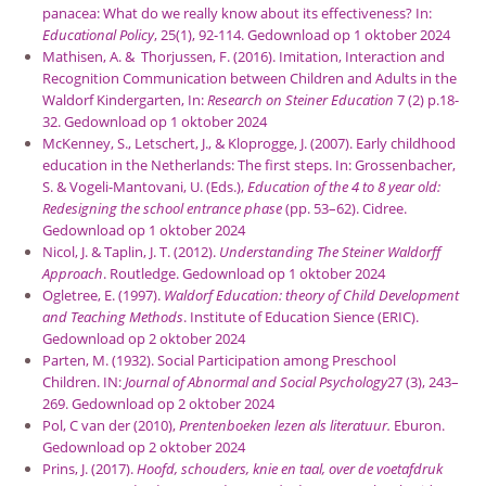
panacea: What do we really know about its effectiveness? In:
Educational Policy
, 25(1), 92-114. Gedownload op 1 oktober 2024
Mathisen, A. & Thorjussen, F. (2016). Imitation, Interaction and
Recognition Communication between Children and Adults in the
Waldorf Kindergarten, In:
Research on Steiner Education
7 (2) p.18-
32. Gedownload op 1 oktober 2024
McKenney, S., Letschert, J., & Kloprogge, J. (2007). Early childhood
education in the Netherlands: The first steps. In: Grossenbacher,
S. & Vogeli-Mantovani, U. (Eds.),
Education of the 4 to 8 year old:
Redesigning the school entrance phase
(pp. 53–62). Cidree.
Gedownload op 1 oktober 2024
Nicol, J. & Taplin, J. T. (2012).
Understanding The Steiner Waldorff
Approach
. Routledge. Gedownload op 1 oktober 2024
Ogletree, E. (1997).
Waldorf Education:
theory of Child Development
and Teaching Methods
. Institute of Education Sience (ERIC).
Gedownload op 2 oktober 2024
Parten, M. (1932). Social Participation among Preschool
Children. IN:
Journal of Abnormal and Social Psychology
27 (3), 243–
269. Gedownload op 2 oktober 2024
Pol, C van der (2010),
Prentenboeken lezen als literatuur.
Eburon.
Gedownload op 2 oktober 2024
Prins, J. (2017).
Hoofd, schouders, knie en taal, over de voetafdruk