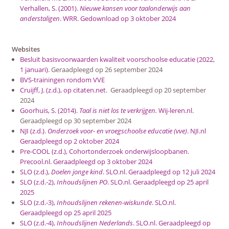
Verhallen, S. (2001).
Nieuwe kansen voor taalonderwijs aan
anderstaligen
. WRR. Gedownload op 3 oktober 2024
Websites
Besluit basisvoorwaarden kwaliteit voorschoolse educatie (2022,
1 januari)
. Geraadpleegd op 26 september 2024
BVS-trainingen rondom VVE
Cruijff, J. (z.d.), op citaten.net
. Geraadpleegd op 20 september
2024
Goorhuis, S. (2014).
Taal is niet los te verkrijgen.
Wij-leren.nl.
Geraadpleegd op 30 september 2024
NJI (z.d.).
Onderzoek voor- en vroegschoolse educatie (vve)
. NJI.nl
Geraadpleegd op 2 oktober 2024
Pre-COOL (z.d.), Cohortonderzoek onderwijsloopbanen.
Precool.nl. Geraadpleegd op 3 oktober 2024
SLO (z.d.),
Doelen jonge kind
. SLO.nl. Geraadpleegd op 12 juli 2024
SLO (z.d.-2),
Inhoudslijnen PO
. SLO.nl. Geraadpleegd op 25 april
2025
SLO (z.d.-3),
Inhoudslijnen rekenen-wiskunde
. SLO.nl.
Geraadpleegd op 25 april 2025
SLO (z.d.-4),
Inhoudslijnen Nederlands
. SLO.nl. Geraadpleegd op