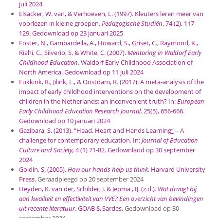
juli 2024
Elsäcker, W. van, & Verhoeven, L. (1997). Kleuters leren meer van
voorlezen in kleine groepen.
Pedagogische Studiën
, 74 (2), 117-
129. Gedownload op 23 januari 2025
Foster, N., Gambardella, A., Howard, S., Griset, C., Raymond, K.,
Riahi, C., Silverio, S. & White, C. (2007).
Mentoring in Waldorf Early
Childhood Education.
Waldorf Early Childhood Association of
North America. Gedownload op 11 juli 2024
Fukkink, R., Jilink, L., & Oostdam, R. (2017). A meta-analysis of the
impact of early childhood interventions on the development of
children in the Netherlands: an inconvenient truth? In:
European
Early Childhood Education Research Journal,
25(5), 656-666.
Gedownload op 10 januari 2024
Gazibara, S. (2013). “Head, Heart and Hands Learning
“
– A
challenge for contemporary education
.
In:
Journal of Education
Culture and Society,
4 (1) 71-82. Gedownlaod op 30 september
2024
Goldin, S. (2005),
How our hands help us think.
Harvard University
Press
. Geraadpleegd op 20 september 2024
Heyden, K. van der, Schilder, J. & Jepma , IJ. (z.d.).
Wat draagt bij
aan kwaliteit en effectiviteit van VVE? Een overzicht van bevindingen
uit recente literatuur.
GOAB & Sardes.
Gedownload op 30
september 2024