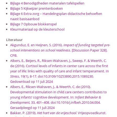
Bijlage 4 Benodigdheden materialen tafelspellen
Bijlage 5 Kijkwijzer prentenboeken
Bijlage 6 Extra zorg – Handelingsplan didactische behoeften
naast basisaanbod
Bijlage 7 Opbouw blokkenspel
Kleurmateriaal op de kleuterschool
Literatuur
Akgunduz, E. en Heijnen, S. (2016).
Impact of funding targeted pre-
school interventions on school readiness.
[Discussion Paper 328].
CPB.
Albers, E., Beijers, R., Riksen-Walraven, J., Sweep, F. & Weerth, C.
de (2016). Cortisol levels of infants in center care across the first
year of life: links with quality of care and infant temperament. In
Stress
, 19(1), 8-17. doi:10.3109/10253890.2015.1089230.
Gedownload op 11 juli 2024
Albers, E., Riksen-Walraven, J., & Weerth, C. de (2010).
Developmental stimulation in child care centers contributes to
young infants’ cognitive development. In:
Infant Behavior &
Development,
33, 401–408. doi:10.1016/j.infbeh.2010.04.004.
Geraadpleegd op 11 juli 2024
Bakker, P. (2019).
Het hart van de vrijeschool
. Vrijeopvoedkunst.