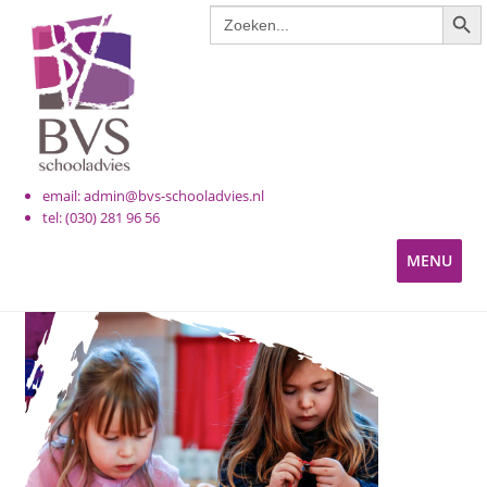
ZOE
Zoek
Ga
Ga
naar:
door
naar
naar
de
navigatie
inhoud
email: admin@bvs-schooladvies.nl
tel: (030) 281 96 56
MENU
KINDEROPVANG
PRIMAIR ONDERWIJS
VOORTGEZET ONDERWIJS