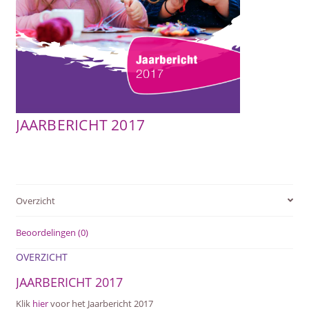
SUBME
AFSTANDSONDERWIJS
UITVO
SUBME
ACTUEEL
UITVO
WEBWINKEL
JAARBERICHT 2017
SUBME
OVER ONS
UITVO
Overzicht
Beoordelingen (0)
OVERZICHT
JAARBERICHT 2017
Klik
hier
voor het Jaarbericht 2017