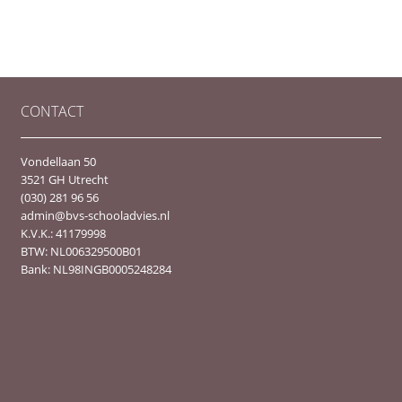
CONTACT
Vondellaan 50
3521 GH Utrecht
(030) 281 96 56
admin@bvs-schooladvies.nl
K.V.K.: 41179998
BTW: NL006329500B01
Bank: NL98INGB0005248284