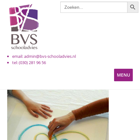
ZOE
Zoek
Ga
Ga
naar:
door
naar
naar
de
navigatie
inhoud
email: admin@bvs-schooladvies.nl
tel: (030) 281 96 56
MENU
KINDEROPVANG
PRIMAIR ONDERWIJS
VOORTGEZET ONDERWIJS