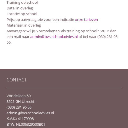
Training op school
Data: in overleg
Locatie: op school
Prijs: op aanvraag, zie voor een indicatie
onze tarieven
Materiaal: in overleg
Aanvragen: wil je ‘Vormtekenen‘ als training op school? Stuur dan
een mail naar
admin@bvs-schooladvies.nl
of bel naar (030) 281 96
56.
CONTACT
Vondellaan 50
3521 GH Utrecht
(030) 281 96 56
admin@bvs-schooladvies.nl
K.V.K.: 41179998
BTW: NL006329500B01