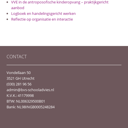
VVE in de antroposofische kinderopvang – praktijkgericht
aanbod
Logboek en handelingsgericht werken
Reflectie op organisatie en interactie
CONTACT
Vondellaan 50
3521 GH Utrecht
(030) 281 96 56
admin@bvs-schooladvies.nl
K.V.K.: 41179998
BTW: NL006329500B01
Bank: NL98INGB0005248284