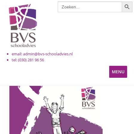
ZOE
Zoek
Ga
Ga
naar:
door
naar
naar
de
navigatie
inhoud
email: admin@bvs-schooladvies.nl
tel: (030) 281 96 56
MENU
KINDEROPVANG
PRIMAIR ONDERWIJS
VOORTGEZET ONDERWIJS