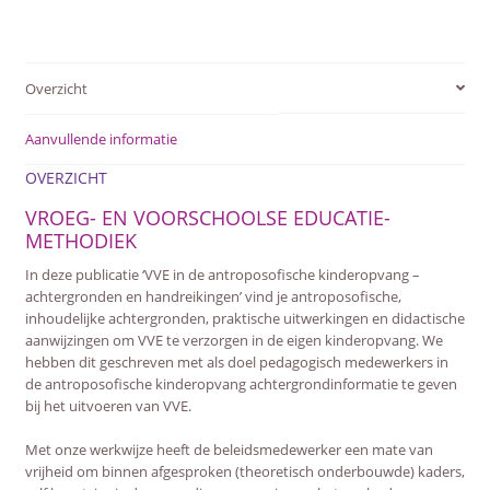
antroposofische
kinderopvang
-
Overzicht
achtergronden
en
Aanvullende informatie
handreikingen
aantal
OVERZICHT
VROEG- EN VOORSCHOOLSE EDUCATIE-
METHODIEK
In deze publicatie ‘VVE in de antroposofische kinderopvang –
achtergronden en handreikingen’ vind je antroposofische,
inhoudelijke achtergronden, praktische uitwerkingen en didactische
aanwijzingen om VVE te verzorgen in de eigen kinderopvang. We
hebben dit geschreven met als doel pedagogisch medewerkers in
de antroposofische kinderopvang achtergrondinformatie te geven
bij het uitvoeren van VVE.
Met onze werkwijze heeft de beleidsmedewerker een mate van
vrijheid om binnen afgesproken (theoretisch onderbouwde) kaders,