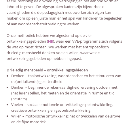
zelf kunstzinnig de opvoeding, verzorging en het aanbod vorm en
inhoud te geven. De afgesproken kaders zijn bijvoorbeeld
vaardigheden die de pedagogisch medewerker zich eigen kan
maken om op een juiste manier het spel van kinderen te begeleiden
of aan woordenschatuitbreiding te werken.
Onze methodiek hebben we afgestemd op de vier
ontwikkelingsgebieden (
NJI
), waar een VVE-programma zich volgens
de wet op moet richten. We werken met het antroposofisch
drieledig mensbeeld denken-voelen-willen, waar we de
ontwikkelingsgebieden op hebben ingepast.
Drieledig mensbeeld – ontwikkelingsgebieden
Denken – taalontwikkeling: woordenschat en het stimuleren van
de(ontluikende) geletterdheid
Denken – beginnende rekenvaardigheid: ervaring opdoen met
(het leren) tellen, het meten en de oriëntatie in ruimte en tijd
(peuters)
Voelen – sociaal-emotionele ontwikkeling: spelontwikkeling,
creatieve ontwikkeling en gevoelsontwikkeling
Willen – motorische ontwikkeling: het ontwikkelen van de grove
en de fijne motoriek