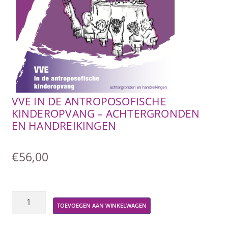
SUBME
AFSTANDSONDERWIJS
UITVO
SUBME
ACTUEEL
UITVO
WEBWINKEL
VVE IN DE ANTROPOSOFISCHE
SUBME
OVER ONS
UITVO
KINDEROPVANG – ACHTERGRONDEN
EN HANDREIKINGEN
€
56,00
VVE
TOEVOEGEN AAN WINKELWAGEN
in
de