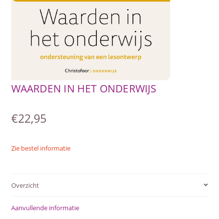
SUBME
AFSTANDSONDERWIJS
UITVO
SUBME
ACTUEEL
UITVO
WEBWINKEL
WAARDEN IN HET ONDERWIJS
SUBME
OVER ONS
UITVO
€
22,95
Zie bestel informatie
Overzicht
Aanvullende informatie