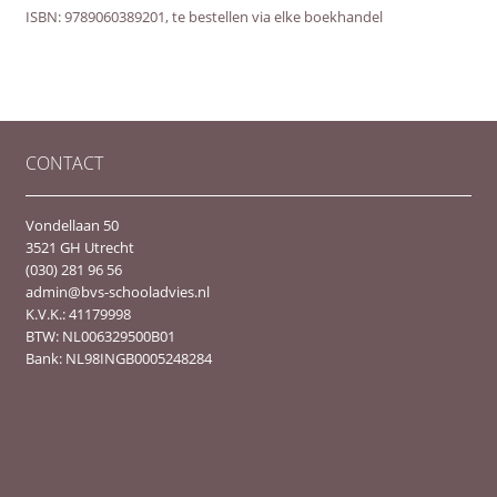
ISBN: 9789060389201, te bestellen via elke boekhandel
CONTACT
Vondellaan 50
3521 GH Utrecht
(030) 281 96 56
admin@bvs-schooladvies.nl
K.V.K.: 41179998
BTW: NL006329500B01
Bank: NL98INGB0005248284