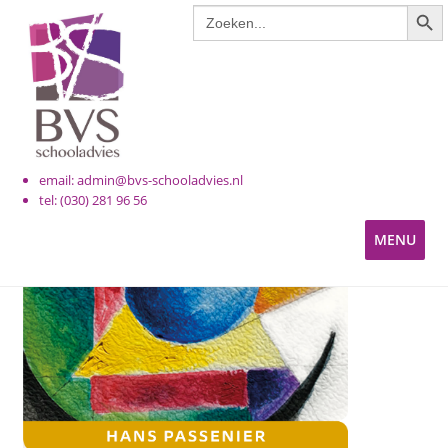
ZOE
Zoek
Ga
Ga
naar:
door
naar
naar
de
navigatie
inhoud
email: admin@bvs-schooladvies.nl
tel: (030) 281 96 56
MENU
KINDEROPVANG
PRIMAIR ONDERWIJS
VOORTGEZET ONDERWIJS