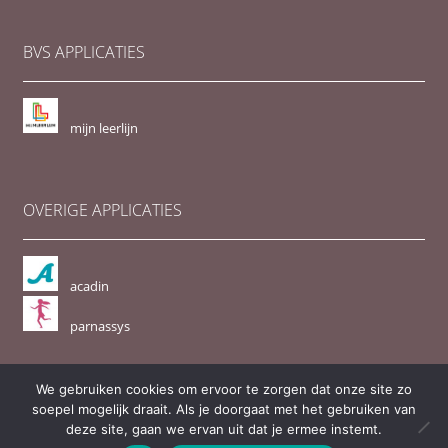
BVS APPLICATIES
mijn leerlijn
OVERIGE APPLICATIES
acadin
parnassys
We gebruiken cookies om ervoor te zorgen dat onze site zo
© BVS - schooladvies voor vrijeschool onderwijs PO en VO 2026
soepel mogelijk draait. Als je doorgaat met het gebruiken van
Privacybeleid
Gebouwd met WooCommerce
.
deze site, gaan we ervan uit dat je ermee instemt.