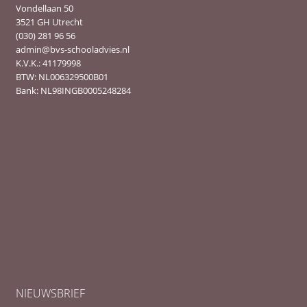
Vondellaan 50
3521 GH Utrecht
(030) 281 96 56
admin@bvs-schooladvies.nl
K.V.K.: 41179998
BTW: NL006329500B01
Bank: NL98INGB0005248284
NIEUWSBRIEF