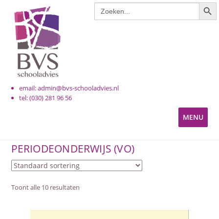
ZOE
Zoek
Ga
Ga
naar:
door
naar
naar
de
navigatie
inhoud
email: admin@bvs-schooladvies.nl
tel: (030) 281 96 56
MENU
KINDEROPVANG
PERIODEONDERWIJS (VO)
PRIMAIR ONDERWIJS
Toont alle 10 resultaten
VOORTGEZET ONDERWIJS