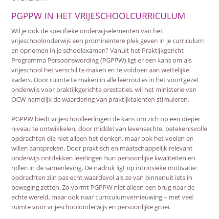
PGPPW IN HET VRIJESCHOOLCURRICULUM
Wil je ook de specifieke onderwijselementen van het
vrijeschoolonderwijs een prominentere plek geven in je curriculum
en opnemen in je schoolexamen? Vanuit het Praktijkgericht
Programma Persoonswording (PGPPW) ligt er een kans om als
vrijeschool het verschil te maken en te voldoen aan wettelijke
kaders. Door ruimte te maken in alle leerroutes in het voortgezet
onderwijs voor praktijkgerichte prestaties, wil het ministerie van
OCW namelijk de waardering van praktijktalenten stimuleren.
PGPPW biedt vrijeschoolleerlingen de kans om zich op een dieper
niveau te ontwikkelen, door middel van levensechte, betekenisvolle
opdrachten die niet alleen het denken, maar ook het voelen en
willen aanspreken. Door praktisch en maatschappelijk relevant
onderwijs ontdekken leerlingen hun persoonlijke kwaliteiten en
rollen in de samenleving. De nadruk ligt op intrinsieke motivatie:
opdrachten zijn pas echt waardevol als ze van binnenuit iets in
beweging zetten. Zo vormt PGPPW niet alleen een brug naar de
echte wereld, maar ook naar curriculumvernieuwing – met veel
ruimte voor vrijeschoolonderwijs en persoonlijke groei.