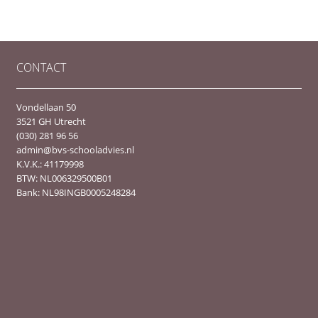
CONTACT
Vondellaan 50
3521 GH Utrecht
(030) 281 96 56
admin@bvs-schooladvies.nl
K.V.K.: 41179998
BTW: NL006329500B01
Bank: NL98INGB0005248284