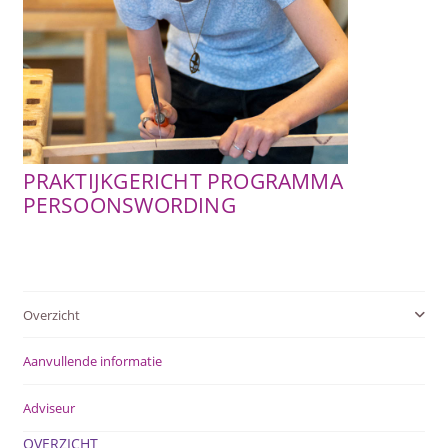
SUBME
AFSTANDSONDERWIJS
UITVOU
SUBME
ACTUEEL
UITVOU
WEBWINKEL
PRAKTIJKGERICHT PROGRAMMA
SUBME
PERSOONSWORDING
OVER ONS
UITVOU
Overzicht
Aanvullende informatie
Adviseur
OVERZICHT