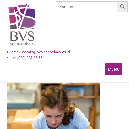
ZOE
Zoek
Ga
Ga
naar:
door
naar
naar
de
navigatie
inhoud
email: admin@bvs-schooladvies.nl
tel: (030) 281 96 56
MENU
KINDEROPVANG
PRIMAIR ONDERWIJS
VOORTGEZET ONDERWIJS