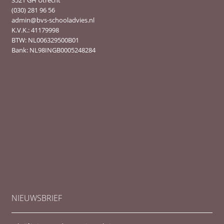
3521 GH Utrecht
(030) 281 96 56
admin@bvs-schooladvies.nl
K.V.K.: 41179998
BTW: NL006329500B01
Bank: NL98INGB0005248284
NIEUWSBRIEF