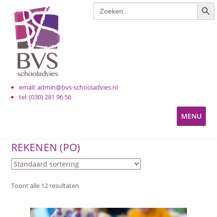
ZOE
Zoek
Ga
Ga
naar:
door
naar
naar
de
navigatie
inhoud
email: admin@bvs-schooladvies.nl
tel: (030) 281 96 56
MENU
KINDEROPVANG
REKENEN (PO)
PRIMAIR ONDERWIJS
Toont alle 12 resultaten
VOORTGEZET ONDERWIJS