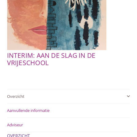
SUBME
AFSTANDSONDERWIJS
UITVOU
SUBME
ACTUEEL
UITVOU
WEBWINKEL
INTERIM: AAN DE SLAG IN DE
SUBME
VRIJESCHOOL
OVER ONS
UITVOU
Overzicht
Aanvullende informatie
Adviseur
OVERZICHT