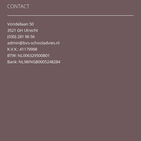
CONTACT
Vondellaan 50
3521 GH Utrecht
(030) 281 96 56
admin@bvs-schooladvies.nl
K.V.K.: 41179998
BTW: NL006329500B01
Bank: NL98INGB0005248284