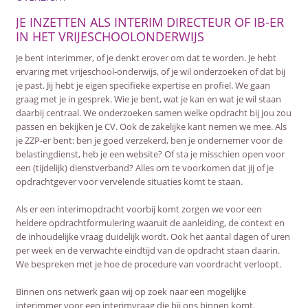
JE INZETTEN ALS INTERIM DIRECTEUR OF IB-ER
IN HET VRIJESCHOOLONDERWIJS
Je bent interimmer, of je denkt erover om dat te worden. Je hebt
ervaring met vrijeschool-onderwijs, of je wil onderzoeken of dat bij
je past. Jij hebt je eigen specifieke expertise en profiel. We gaan
graag met je in gesprek. Wie je bent, wat je kan en wat je wil staan
daarbij centraal. We onderzoeken samen welke opdracht bij jou zou
passen en bekijken je CV. Ook de zakelijke kant nemen we mee. Als
je ZZP-er bent: ben je goed verzekerd, ben je ondernemer voor de
belastingdienst, heb je een website? Of sta je misschien open voor
een (tijdelijk) dienstverband? Alles om te voorkomen dat jij of je
opdrachtgever voor vervelende situaties komt te staan.
Als er een interimopdracht voorbij komt zorgen we voor een
heldere opdrachtformulering waaruit de aanleiding, de context en
de inhoudelijke vraag duidelijk wordt. Ook het aantal dagen of uren
per week en de verwachte eindtijd van de opdracht staan daarin.
We bespreken met je hoe de procedure van voordracht verloopt.
Binnen ons netwerk gaan wij op zoek naar een mogelijke
interimmer voor een interimvraag die bij ons binnen komt.