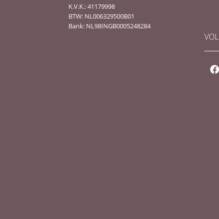
K.V.K.: 41179998
BTW: NL006329500B01
Bank: NL98INGB0005248284
VOL
fac