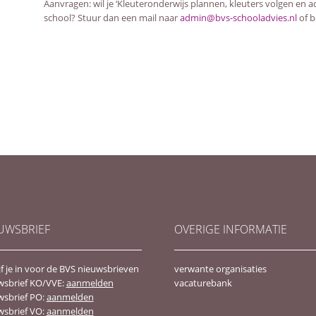
Aanvragen: wil je ‘Kleuteronderwijs plannen, kleuters volgen en ad
school? Stuur dan een mail naar
admin@bvs-schooladvies.nl
of b
UWSBRIEF
OVERIGE INFORMATIE
jf je in voor de BVS nieuwsbrieven
verwante organisaties
wsbrief KO/VVE:
aanmelden
vacaturebank
wsbrief PO:
aanmelden
wsbrief VO:
aanmelden