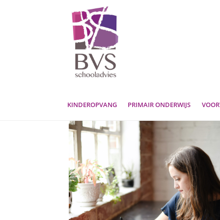
Ga
Ga
door
naar
naar
de
navigatie
inhoud
KINDEROPVANG
PRIMAIR ONDERWIJS
VOOR