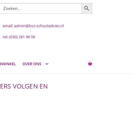
ZOEKKNOP
Zoek
naar:
email: admin@bvs-schooladvies.nl
tel: (030) 281 96 56
BWINKEL
OVER ONS
ERS VOLGEN EN