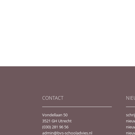
CONTACT
NIE
Vondellaan 50
schri
3521 GH Utrecht
nieu
(030) 281 96 56
nieu
admin@bvs-schooladvies.nl
nieu