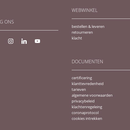
WEBWINKEL
G ONS
bestellen & leveren
retourneren
klacht
ebook
instagram
linkedin
youtube
DOCUMENTEN
certificering
klanttevredenheid
tarieven
algemene voorwaarden
privacybeleid
klachtenregeleing
coronaprotocol
cookies intrekken