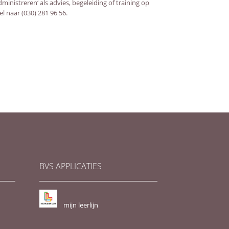
ministreren‘ als advies, begeleiding of training op
el naar (030) 281 96 56.
BVS APPLICATIES
mijn leerlijn