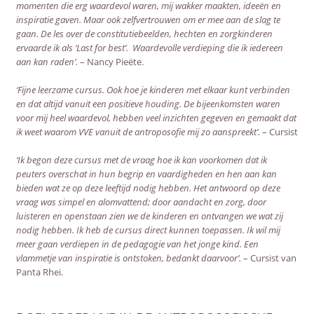
momenten die erg waardevol waren, mij wakker maakten, ideeën en
inspiratie gaven. Maar ook zelfvertrouwen om er mee aan de slag te
gaan. De les over de constitutiebeelden, hechten en zorgkinderen
ervaarde ik als ‘Last for best’. Waardevolle verdieping die ik iedereen
aan kan raden’.
– Nancy Pieëte.
‘Fijne leerzame cursus. Ook hoe je kinderen met elkaar kunt verbinden
en dat altijd vanuit een positieve houding. De bijeenkomsten waren
voor mij heel waardevol, hebben veel inzichten gegeven en gemaakt dat
ik weet waarom VVE vanuit de antroposofie mij zo aanspreekt’.
– Cursist
‘Ik begon deze cursus met de vraag hoe ik kan voorkomen dat ik
peuters overschat in hun begrip en vaardigheden en hen aan kan
bieden wat ze op deze leeftijd nodig hebben. Het antwoord op deze
vraag was simpel en alomvattend; door aandacht en zorg, door
luisteren en openstaan zien we de kinderen en ontvangen we wat zij
nodig hebben. Ik heb de cursus direct kunnen toepassen. Ik wil mij
meer gaan verdiepen in de pedagogie van het jonge kind. Een
vlammetje van inspiratie is ontstoken, bedankt daarvoor’.
– Cursist van
Panta Rhei.