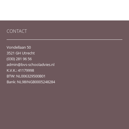
CONTACT
Vondellaan 50
3521 GH Utrecht
(030) 281 96 56
admin@bvs-schooladvies.nl
K.V.K.: 41179998
BTW: NL006329500B01
Bank: NL98INGB0005248284