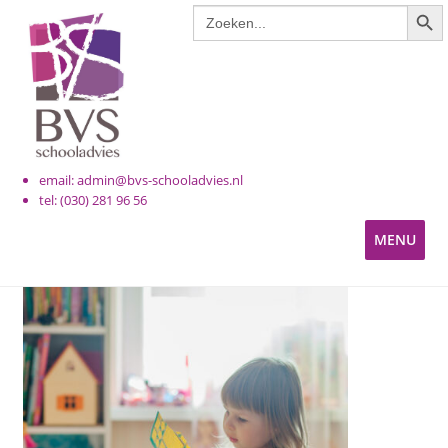
ZOE
Zoek
Ga
Ga
naar:
door
naar
naar
de
navigatie
inhoud
email: admin@bvs-schooladvies.nl
tel: (030) 281 96 56
MENU
KINDEROPVANG
PRIMAIR ONDERWIJS
VOORTGEZET ONDERWIJS