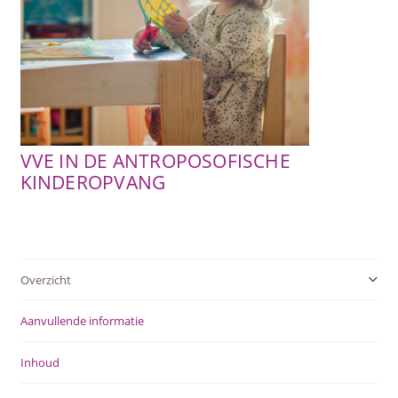
SUBME
AFSTANDSONDERWIJS
UITVOU
SUBME
ACTUEEL
UITVOU
WEBWINKEL
VVE IN DE ANTROPOSOFISCHE
SUBME
KINDEROPVANG
OVER ONS
UITVOU
Overzicht
Aanvullende informatie
Inhoud