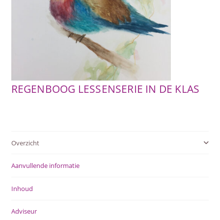
SUBME
AFSTANDSONDERWIJS
UITVOU
SUBME
ACTUEEL
UITVOU
WEBWINKEL
REGENBOOG LESSENSERIE IN DE KLAS
SUBME
OVER ONS
UITVOU
Overzicht
Aanvullende informatie
Inhoud
Adviseur