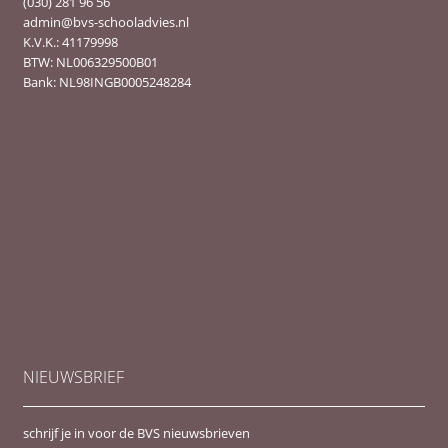
(030) 281 96 56
admin@bvs-schooladvies.nl
K.V.K.: 41179998
BTW: NL006329500B01
Bank: NL98INGB0005248284
NIEUWSBRIEF
schrijf je in voor de BVS nieuwsbrieven