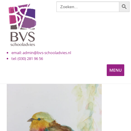
ZOE
Zoek
Ga
Ga
naar:
door
naar
naar
de
navigatie
inhoud
email: admin@bvs-schooladvies.nl
tel: (030) 281 96 56
MENU
KINDEROPVANG
PRIMAIR ONDERWIJS
VOORTGEZET ONDERWIJS