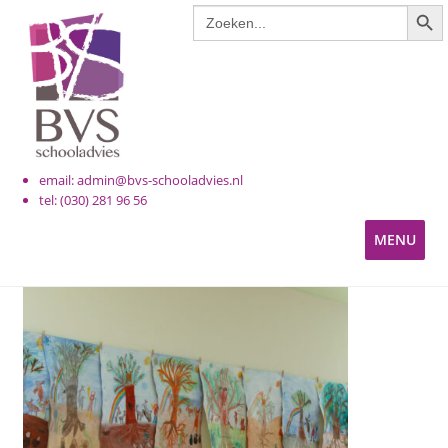
ZOE
Zoek
Ga
Ga
naar:
door
naar
naar
de
navigatie
inhoud
email: admin@bvs-schooladvies.nl
tel: (030) 281 96 56
MENU
KINDEROPVANG
PRIMAIR ONDERWIJS
VOORTGEZET ONDERWIJS