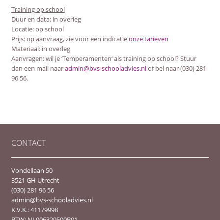
Training op school
Duur en data: in overleg
Locatie: op school
Prijs: op aanvraag, zie voor een indicatie
onze tarieven
Materiaal: in overleg
Aanvragen: wil je ‘Temperamenten‘ als training op school? Stuur
dan een mail naar
admin@bvs-schooladvies.nl
of bel naar (030) 281
96 56.
CONTACT
Vondellaan 50
3521 GH Utrecht
(030) 281 96 56
admin@bvs-schooladvies.nl
K.V.K.: 41179998
BTW: NL006329500B01