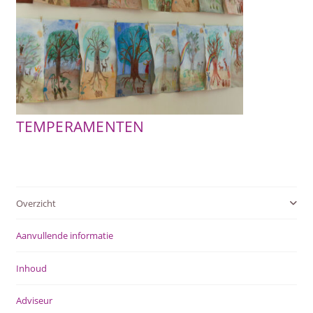
SUBME
AFSTANDSONDERWIJS
UITVOU
SUBME
ACTUEEL
UITVOU
WEBWINKEL
TEMPERAMENTEN
SUBME
OVER ONS
UITVOU
Overzicht
Aanvullende informatie
Inhoud
Adviseur