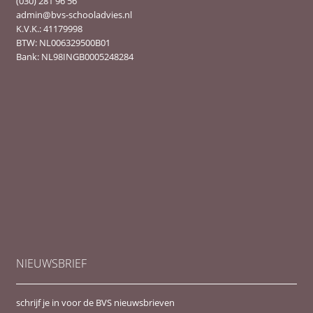
(030) 281 96 56
admin@bvs-schooladvies.nl
K.V.K.: 41179998
BTW: NL006329500B01
Bank: NL98INGB0005248284
NIEUWSBRIEF
schrijf je in voor de BVS nieuwsbrieven