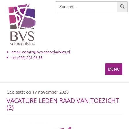
ZOE
Zoek
naar:
email: admin@bvs-schooladvies.nl
tel: (030) 281 96 56
MENU
KINDEROPVANG
Geplaatst op
17 november 2020
VACATURE LEDEN RAAD VAN TOEZICHT
PRIMAIR ONDERWIJS
(2)
VOORTGEZET ONDERWIJS