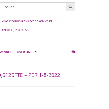
ZOEKKNOP
Zoek
naar:
email: admin@bvs-schooladvies.nl
tel: (030) 281 96 56
WINKEL
OVER ONS
125FTE – PER 1-8-2022