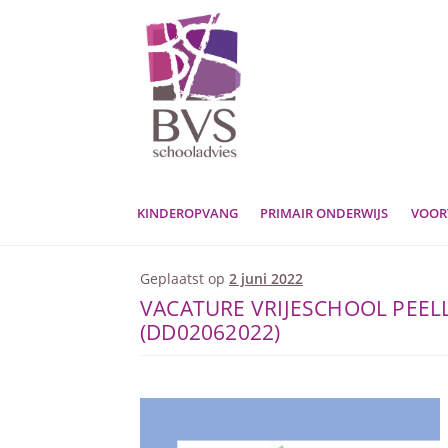
Ga
Ga
door
naar
naar
de
navigatie
inhoud
KINDEROPVANG
PRIMAIR ONDERWIJS
VOOR
Geplaatst op
2 juni 2022
VACATURE VRIJESCHOOL PEEL
(DD02062022)