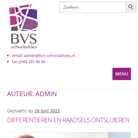
ZOE
Zoek
naar:
email: admin@bvs-schooladvies.nl
tel: (030) 281 96 56
MENU
KINDEROPVANG
AUTEUR:
ADMIN
PRIMAIR ONDERWIJS
Geplaatst op
28 juni 2022
DIFFERENTIËREN EN RAADSELS ONTSLUIEREN
VOORTGEZET ONDERWIJS