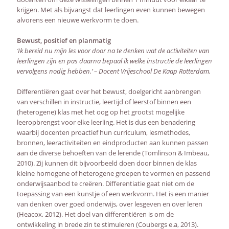
krijgen. Met als bijvangst dat leerlingen even kunnen bewegen
alvorens een nieuwe werkvorm te doen.
Bewust, positief en planmatig
‘Ik bereid nu mijn les voor door na te denken wat de activiteiten van
leerlingen zijn en pas daarna bepaal ik welke instructie de leerlingen
vervolgens nodig hebben.’ – Docent Vrijeschool De Kaap Rotterdam.
Differentiëren gaat over het bewust, doelgericht aanbrengen
van verschillen in instructie, leertijd of leerstof binnen een
(heterogene) klas met het oog op het grootst mogelijke
leeropbrengst voor elke leerling. Het is dus een benadering
waarbij docenten proactief hun curriculum, lesmethodes,
bronnen, leeractiviteiten en eindproducten aan kunnen passen
aan de diverse behoeften van de lerende (Tomlinson & Imbeau,
2010). Zij kunnen dit bijvoorbeeld doen door binnen de klas
kleine homogene of heterogene groepen te vormen en passend
onderwijsaanbod te creëren. Differentiatie gaat niet om de
toepassing van een kunstje of een werkvorm. Het is een manier
van denken over goed onderwijs, over lesgeven en over leren
(Heacox, 2012). Het doel van differentiëren is om de
ontwikkeling in brede zin te stimuleren (Coubergs e.a, 2013).