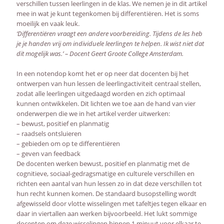
verschillen tussen leerlingen in de klas. We nemen je in dit artikel
mee in wat je kunt tegenkomen bij differentiëren. Het is soms
moeilijk en vaak leuk.
‘Differentiëren vraagt een andere voorbereiding. Tijdens de les heb
je je handen vrij om individuele leerlingen te helpen. Ik wist niet dat
dit mogelijk was.’ – Docent Geert Groote College Amsterdam.
In een notendop komt het er op neer dat docenten bij het
ontwerpen van hun lessen de leerlingactiviteit centraal stellen,
zodat alle leerlingen uitgedaagd worden en zich optimaal
kunnen ontwikkelen. Dit lichten we toe aan de hand van vier
onderwerpen die we in het artikel verder uitwerken:
– bewust, positief en planmatig
– raadsels ontsluieren
– gebieden om op te differentiëren
– geven van feedback
De docenten werken bewust, positief en planmatig met de
cognitieve, sociaal-gedragsmatige en culturele verschillen en
richten een aantal van hun lessen zo in dat deze verschillen tot
hun recht kunnen komen. De standaard busopstelling wordt
afgewisseld door vlotte wisselingen met tafeltjes tegen elkaar en
daar in viertallen aan werken bijvoorbeeld. Het lukt sommige
docenten om deze wisselingen binnen 1 minuut voor elkaar te