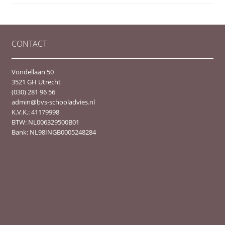
CONTACT
Vondellaan 50
3521 GH Utrecht
(030) 281 96 56
admin@bvs-schooladvies.nl
K.V.K.: 41179998
BTW: NL006329500B01
Bank: NL98INGB0005248284