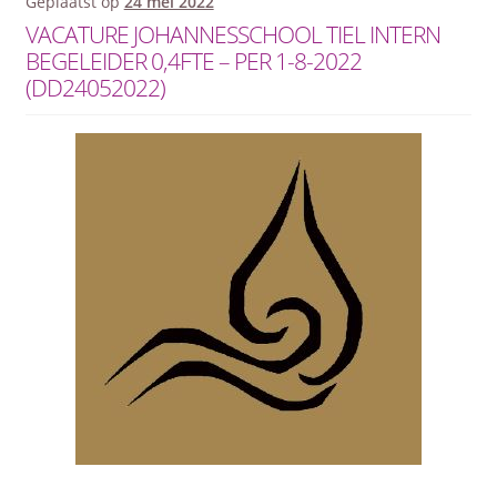
Geplaatst op
24 mei 2022
VACATURE JOHANNESSCHOOL TIEL INTERN
BEGELEIDER 0,4FTE – PER 1-8-2022
(DD24052022)