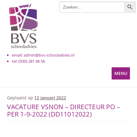
ZOE
Zoek
Ga
Ga
naar:
door
naar
naar
de
navigatie
inhoud
email: admin@bvs-schooladvies.nl
tel: (030) 281 96 56
MENU
KINDEROPVANG
Geplaatst op
12 januari 2022
VACATURE VSNON – DIRECTEUR PO –
PRIMAIR ONDERWIJS
PER 1-9-2022 (DD11012022)
VOORTGEZET ONDERWIJS