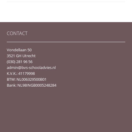
CONTACT
Vondellaan 50
3521 GH Utrecht
(030) 281 96 56
admin@bvs-schooladvies.nl
K.V.K.: 41179998
BTW: NL006329500B01
Bank: NL98INGB0005248284