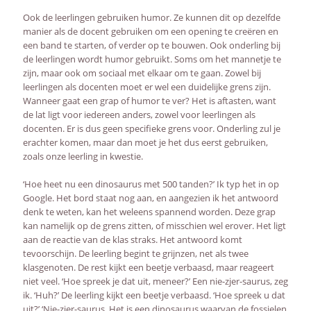
Ook de leerlingen gebruiken humor. Ze kunnen dit op dezelfde
manier als de docent gebruiken om een opening te creëren en
een band te starten, of verder op te bouwen. Ook onderling bij
de leerlingen wordt humor gebruikt. Soms om het mannetje te
zijn, maar ook om sociaal met elkaar om te gaan. Zowel bij
leerlingen als docenten moet er wel een duidelijke grens zijn.
Wanneer gaat een grap of humor te ver? Het is aftasten, want
de lat ligt voor iedereen anders, zowel voor leerlingen als
docenten. Er is dus geen specifieke grens voor. Onderling zul je
erachter komen, maar dan moet je het dus eerst gebruiken,
zoals onze leerling in kwestie.
‘Hoe heet nu een dinosaurus met 500 tanden?’ Ik typ het in op
Google. Het bord staat nog aan, en aangezien ik het antwoord
denk te weten, kan het weleens spannend worden. Deze grap
kan namelijk op de grens zitten, of misschien wel erover. Het ligt
aan de reactie van de klas straks. Het antwoord komt
tevoorschijn. De leerling begint te grijnzen, net als twee
klasgenoten. De rest kijkt een beetje verbaasd, maar reageert
niet veel. ‘Hoe spreek je dat uit, meneer?’ Een nie-zjer-saurus, zeg
ik. ‘Huh?’ De leerling kijkt een beetje verbaasd. ‘Hoe spreek u dat
uit?’ ‘Nie-zjer-saurus. Het is een dinosaurus waarvan de fossielen