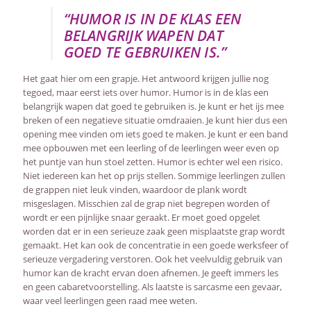
“HUMOR IS IN DE KLAS EEN
BELANGRIJK WAPEN DAT
GOED TE GEBRUIKEN IS.”
Het gaat hier om een grapje. Het antwoord krijgen jullie nog
tegoed, maar eerst iets over humor. Humor is in de klas een
belangrijk wapen dat goed te gebruiken is. Je kunt er het ijs mee
breken of een negatieve situatie omdraaien. Je kunt hier dus een
opening mee vinden om iets goed te maken. Je kunt er een band
mee opbouwen met een leerling of de leerlingen weer even op
het puntje van hun stoel zetten. Humor is echter wel een risico.
Niet iedereen kan het op prijs stellen. Sommige leerlingen zullen
de grappen niet leuk vinden, waardoor de plank wordt
misgeslagen. Misschien zal de grap niet begrepen worden of
wordt er een pijnlijke snaar geraakt. Er moet goed opgelet
worden dat er in een serieuze zaak geen misplaatste grap wordt
gemaakt. Het kan ook de concentratie in een goede werksfeer of
serieuze vergadering verstoren. Ook het veelvuldig gebruik van
humor kan de kracht ervan doen afnemen. Je geeft immers les
en geen cabaretvoorstelling. Als laatste is sarcasme een gevaar,
waar veel leerlingen geen raad mee weten.