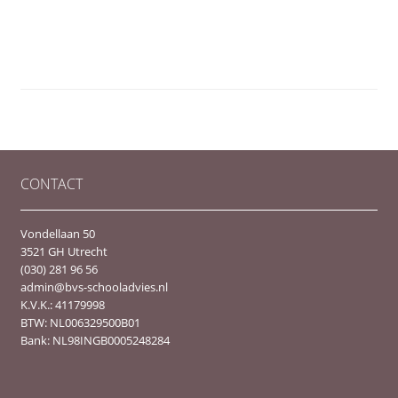
CONTACT
Vondellaan 50
3521 GH Utrecht
(030) 281 96 56
admin@bvs-schooladvies.nl
K.V.K.: 41179998
BTW: NL006329500B01
Bank: NL98INGB0005248284