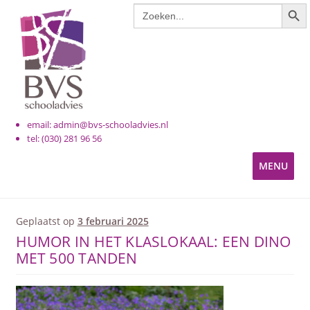
ZOE
Zoek
naar:
email: admin@bvs-schooladvies.nl
tel: (030) 281 96 56
MENU
KINDEROPVANG
Geplaatst op
3 februari 2025
HUMOR IN HET KLASLOKAAL: EEN DINO
PRIMAIR ONDERWIJS
MET 500 TANDEN
VOORTGEZET ONDERWIJS