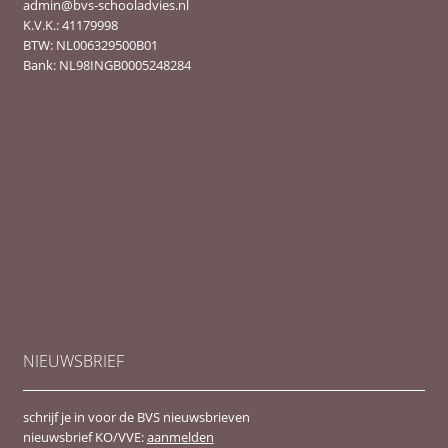
admin@bvs-schooladvies.nl
K.V.K.: 41179998
BTW: NL006329500B01
Bank: NL98INGB0005248284
NIEUWSBRIEF
schrijf je in voor de BVS nieuwsbrieven
nieuwsbrief KO/VVE:
aanmelden