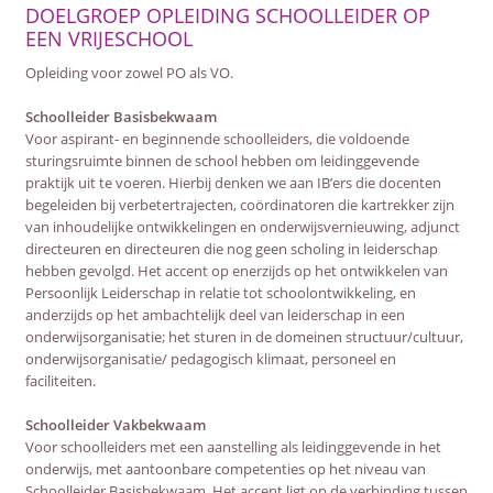
DOELGROEP OPLEIDING SCHOOLLEIDER OP
EEN VRIJESCHOOL
Opleiding voor zowel PO als VO.
Schoolleider Basisbekwaam
Voor aspirant- en beginnende schoolleiders, die voldoende
sturingsruimte binnen de school hebben om leidinggevende
praktijk uit te voeren. Hierbij denken we aan IB’ers die docenten
begeleiden bij verbetertrajecten, coördinatoren die kartrekker zijn
van inhoudelijke ontwikkelingen en onderwijsvernieuwing, adjunct
directeuren en directeuren die nog geen scholing in leiderschap
hebben gevolgd. Het accent op enerzijds op het ontwikkelen van
Persoonlijk Leiderschap in relatie tot schoolontwikkeling, en
anderzijds op het ambachtelijk deel van leiderschap in een
onderwijsorganisatie; het sturen in de domeinen structuur/cultuur,
onderwijsorganisatie/ pedagogisch klimaat, personeel en
faciliteiten.
Schoolleider Vakbekwaam
Voor schoolleiders met een aanstelling als leidinggevende in het
onderwijs, met aantoonbare competenties op het niveau van
Schoolleider Basisbekwaam. Het accent ligt op de verbinding tussen