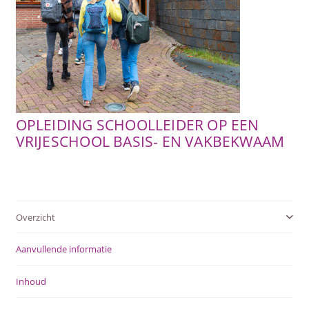
SUBME
AFSTANDSONDERWIJS
UITVOU
SUBME
ACTUEEL
UITVOU
WEBWINKEL
OPLEIDING SCHOOLLEIDER OP EEN
SUBME
VRIJESCHOOL BASIS- EN VAKBEKWAAM
OVER ONS
UITVOU
Overzicht
Aanvullende informatie
Inhoud