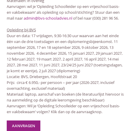
Materialen: in overleg
Aanvragen: wil je ‘Opleiding Schoolleider op een vrijeschool basis-
en vakbekwaam‘ als opleiding op school/stichting? Stuur dan een
mail naar
admin@bvs-schooladvies.nl
of bel naar (030) 281 96 56.
Opleiding bij BVS
Duur en data: 17 vrijdagen, 9:30-16:30 uur waarvan aan het einde
één van de drie toetsdagen en een diplomeringsbijeenkomst. 11
september 2026, 17 en 18 september 2026, 9 oktober 2026, 13
november 2026, 4 december 2026, 15 januari 2027, 29 januari 2027,
12 februari 2027, 19 maart 2027, 2 april 2027, 16 april 2027, 14 mei
2027, 28 mei 2027, 11 juni 2027, 23/24/25 juni 2027 (toetsingsdagen,
je komt er eentje), 2 juli 2027 (diplomering)
Locatie: BVS, Driebergen, Hoofdstraat 20
Prijs: circa € 6.950,- per persoon – per jaar (2026-2027, inclusief
overnachting, exclusief materiaal)
Materiaal: laptop, aanschaf van boeken (de literatuurlijst hiervoor is
na aanmelding op de digitale leeromgeving beschikbaar)
Aanvragen: Wil je ‘Opleiding Schoolleider op een vrijeschool basis-
en vakbekwaam‘ volgen? Klik dan op de aanvraagknop.
AANVRAGEN