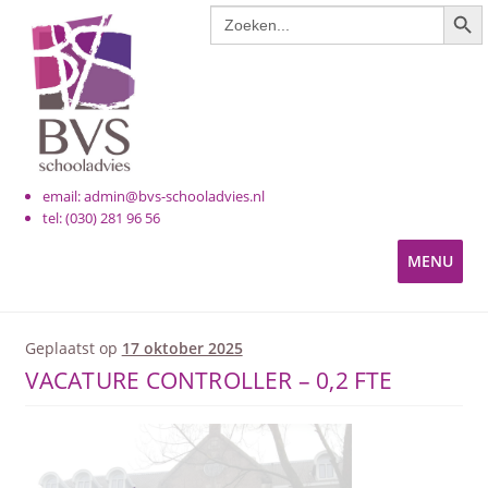
ZOE
Zoek
Ga
Ga
naar:
door
naar
naar
de
navigatie
inhoud
email: admin@bvs-schooladvies.nl
tel: (030) 281 96 56
MENU
KINDEROPVANG
Geplaatst op
17 oktober 2025
VACATURE CONTROLLER – 0,2 FTE
PRIMAIR ONDERWIJS
VOORTGEZET ONDERWIJS