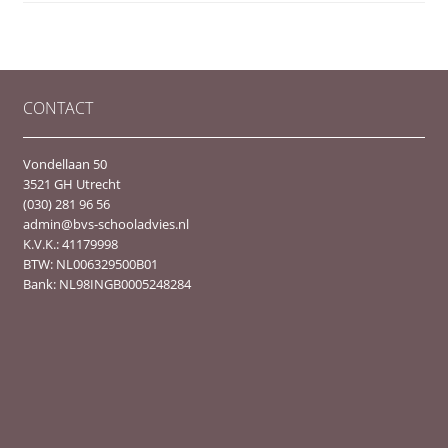
CONTACT
Vondellaan 50
3521 GH Utrecht
(030) 281 96 56
admin@bvs-schooladvies.nl
K.V.K.: 41179998
BTW: NL006329500B01
Bank: NL98INGB0005248284