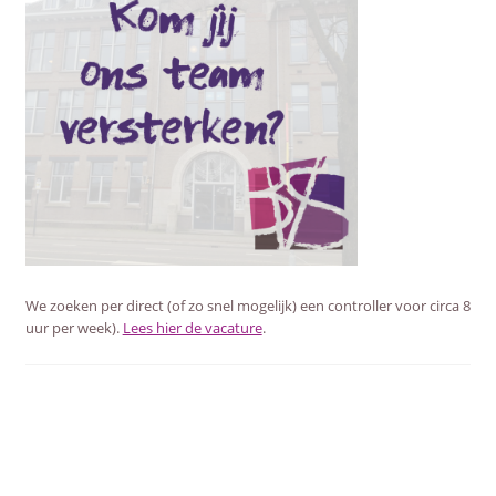
SUBME
AFSTANDSONDERWIJS
UITVO
SUBME
ACTUEEL
UITVO
WEBWINKEL
SUBME
OVER ONS
UITVO
We zoeken per direct (of zo snel mogelijk) een controller voor circa 8
uur per week).
Lees hier de vacature
.
BERICHT
NAVIGATIE