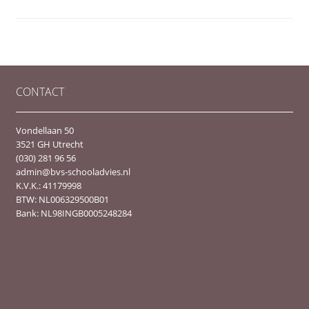
CONTACT
Vondellaan 50
3521 GH Utrecht
(030) 281 96 56
admin@bvs-schooladvies.nl
K.V.K.: 41179998
BTW: NL006329500B01
Bank: NL98INGB0005248284