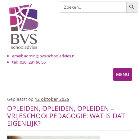
ZOE
Zoek
naar:
email: admin@bvs-schooladvies.nl
tel: (030) 281 96 56
MENU
KINDEROPVANG
Geplaatst op
12 oktober 2025
OPLEIDEN, OPLEIDEN, OPLEIDEN –
PRIMAIR ONDERWIJS
VRIJESCHOOLPEDAGOGIE: WAT IS DAT
EIGENLIJK?
VOORTGEZET ONDERWIJS