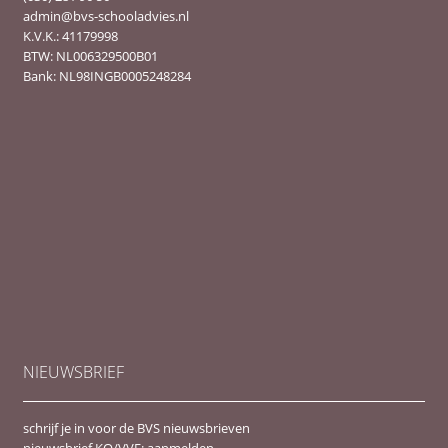
admin@bvs-schooladvies.nl
K.V.K.: 41179998
BTW: NL006329500B01
Bank: NL98INGB0005248284
NIEUWSBRIEF
schrijf je in voor de BVS nieuwsbrieven
nieuwsbrief KO/VVE:
aanmelden