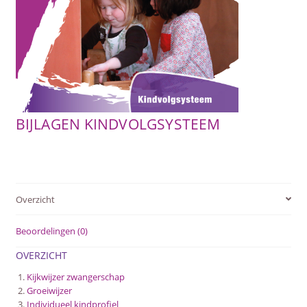
SUBME
AFSTANDSONDERWIJS
UITVO
SUBME
ACTUEEL
UITVO
WEBWINKEL
BIJLAGEN KINDVOLGSYSTEEM
SUBME
OVER ONS
UITVO
Overzicht
Beoordelingen (0)
OVERZICHT
Kijkwijzer zwangerschap
Groeiwijzer
Individueel kindprofiel