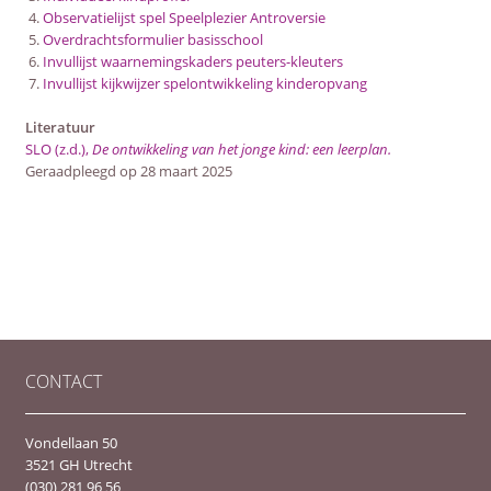
Observatielijst spel Speelplezier Antroversie
Overdrachtsformulier basisschool
Invullijst waarnemingskaders peuters-kleuters
Invullijst kijkwijzer spelontwikkeling kinderopvang
Literatuur
SLO (z.d.),
De ontwikkeling van het jonge kind: een leerplan.
Geraadpleegd op 28 maart 2025
CONTACT
Vondellaan 50
3521 GH Utrecht
(030) 281 96 56