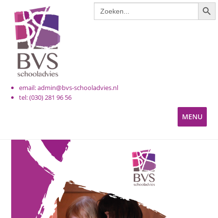
ZOE
Zoek
Ga
Ga
naar:
door
naar
naar
de
navigatie
inhoud
email: admin@bvs-schooladvies.nl
tel: (030) 281 96 56
MENU
KINDEROPVANG
PRIMAIR ONDERWIJS
VOORTGEZET ONDERWIJS