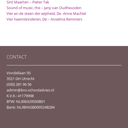
Sint Maarten – Pieter Tak
Sound of music, the – Jany van Oudheusden
Vier en de steen der wijsheid, De -Anne Machiel
Vier heemskinderen, De – Anselma Remmers
CONTACT
Vondellaan 50
3521 GH Utrecht
(030) 281 96 56
admin@bvs-schooladvies.nl
K.V.K.: 41179998
BTW: NL006329500B01
Bank: NL98INGB0005248284