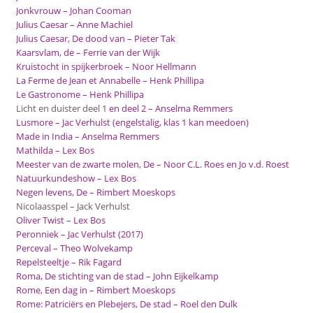
Jonkvrouw – Johan Cooman
Julius Caesar – Anne Machiel
Julius Caesar, De dood van – Pieter Tak
Kaarsvlam, de – Ferrie van der Wijk
Kruistocht in spijkerbroek – Noor Hellmann
La Ferme de Jean et Annabelle – Henk Phillipa
Le Gastronome – Henk Phillipa
Licht en duister deel 1
en deel 2 – Anselma Remmers
Lusmore – Jac Verhulst (engelstalig, klas 1 kan meedoen)
Made in India – Anselma Remmers
Mathilda – Lex Bos
Meester van de zwarte molen, De – Noor C.L. Roes en Jo v.d. Roest
Natuurkundeshow – Lex Bos
Negen levens, De – Rimbert Moeskops
Nicolaasspel – Jack Verhulst
Oliver Twist – Lex Bos
Peronniek – Jac Verhulst (2017)
Perceval – Theo Wolvekamp
Repelsteeltje – Rik Fagard
Roma, De stichting van de stad – John Eijkelkamp
Rome, Een dag in – Rimbert Moeskops
Rome: Patriciërs en Plebejers, De stad – Roel den Dulk