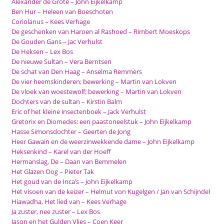
Alexander de Grote – John Eijkelkamp
Ben Hur – Heleen van Boeschoten
Coriolanus – Kees Verhage
De geschenken van Haroen al Rashoed – Rimbert Moeskops
De Gouden Gans – Jac Verhulst
De Heksen – Lex Bos
De nieuwe Sultan – Vera Berntsen
De schat van Den Haag – Anselma Remmers
De vier heemskinderen; bewerking – Martin van Lokven
De vloek van woestewolf; bewerking – Martin van Lokven
Dochters van de sultan – Kirstin Balm
Eric of het kleine insectenboek – Jack Verhulst
Gretorix en Diomedes: een paastoneelstuk – John Eijkelkamp
Hasse Simonsdochter – Geerten de Jong
Heer Gawain en de weerzinwekkende dame – John Eijkelkamp
Heksenkind – Karel van der Hoeff
Hermanslag, De – Daan van Bemmelen
Het Glazen Oog – Pieter Tak
Het goud van de Inca’s – John Eijkelkamp
Het visoen van de keizer – Helmut von Kugelgen / Jan van Schijndel
Hiawadha, Het lied van – Kees Verhage
Ja zuster, nee zuster – Lex Bos
Jason en het Gulden Vlies – Coen Keer