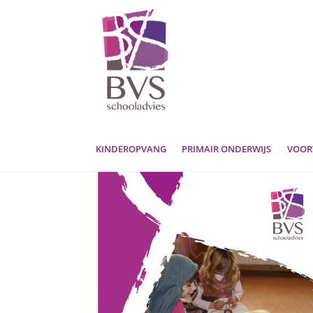
Ga
Ga
door
naar
naar
de
navigatie
inhoud
KINDEROPVANG
PRIMAIR ONDERWIJS
VOOR