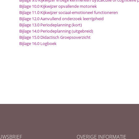
Bijlage 9.0 Kijkwijzer vroege kenmerken dyscalculie of cognitiev
Bijlage 10.0 Kijkwijzer opvallende motoriek
Bijlage 11.0 Kijkwijzer sociaal-emotioneel functioneren
Bijlage 12.0 Aanvullend onderzoek leerrijpheid
Bijlage 13.0 Periodeplanning (kort)
Bijlage 14.0 Periodeplanning (uitgebreid)
Bijlage 15.0 Didactisch Groepsoverzicht
Bijlage 16.0 Logboek
UWSBRIEF
OVERIGE INFORMATIE