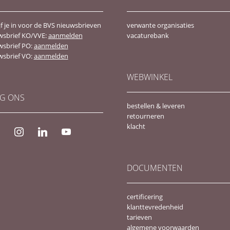
jf je in voor de BVS nieuwsbrieven
verwante organisaties
wsbrief KO/VVE:
aanmelden
vacaturebank
wsbrief PO:
aanmelden
wsbrief VO:
aanmelden
WEBWINKEL
G ONS
bestellen & leveren
retourneren
klacht
ebook
instagram
linkedin
youtube
DOCUMENTEN
certificering
klanttevredenheid
tarieven
algemene voorwaarden