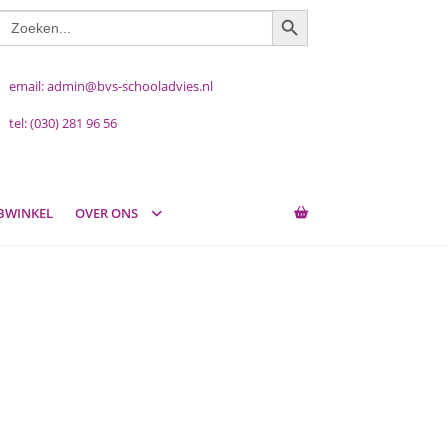
ZOEKKNOP
Zoek
naar:
email: admin@bvs-schooladvies.nl
tel: (030) 281 96 56
BWINKEL
OVER ONS