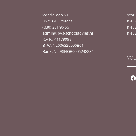
Vondellaan 50
schri
3521 GH Utrecht
nieu
(030) 281 96 56
nieu
admin@bvs-schooladvies.nl
nieu
K.V.K.: 41179998
BTW: NL006329500B01
Bank: NL98INGB0005248284
VOL
fac