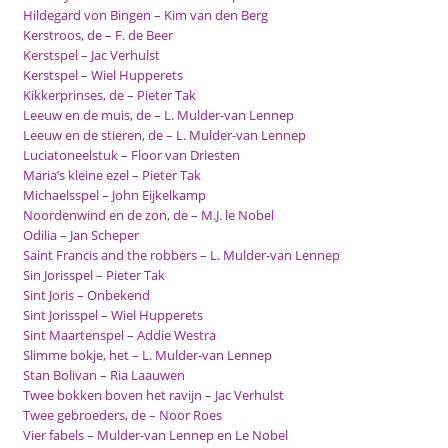
Hildegard von Bingen – Kim van den Berg
Kerstroos, de – F. de Beer
Kerstspel – Jac Verhulst
Kerstspel – Wiel Hupperets
Kikkerprinses, de – Pieter Tak
Leeuw en de muis, de – L. Mulder-van Lennep
Leeuw en de stieren, de – L. Mulder-van Lennep
Luciatoneelstuk – Floor van Driesten
Maria’s kleine ezel – Pieter Tak
Michaelsspel – John Eijkelkamp
Noordenwind en de zon, de – M.J. le Nobel
Odilia – Jan Scheper
Saint Francis and the robbers – L. Mulder-van Lennep
Sin Jorisspel – Pieter Tak
Sint Joris – Onbekend
Sint Jorisspel – Wiel Hupperets
Sint Maartenspel – Addie Westra
Slimme bokje, het – L. Mulder-van Lennep
Stan Bolivan – Ria Laauwen
Twee bokken boven het ravijn – Jac
Verhulst
Twee gebroeders, de – Noor Roes
Vier fabels – Mulder-van Lennep en Le Nobel