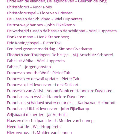
Bride van de eilanden, De legende van – Geerten de Jong
Christoforus – Noor Roes
Christoforusspel – Floor van Driesten
De Haas en de Schildpad – Wiel Hupperets
De trouwe Johannes – John Eijkelkamp
De wedstrijd tussen de haas en de schildpad – Wiel Hupperets
Donkere maan – Henk Kranenborg
Drie Koningenspel – Pieter Tak
Een heel gewone marktdag – Simone Overkamp
Elisabeth van Thuringen, De heilige – M.J. Anschutz-Schoorel
Fabel uit Afrika – Wiel Hupperets
Fabels 2 – Jorgen Joosten
Francesco and the Wolf – Pieter Tak
Francesco en de wolf update – Pieter Tak
Francesco, Het leven van – Loek Dullaart
Fransesco van Assisi – Anand Blank en Hannelore Duynstee
Franciscus van Assisi – Hannelore Duynstee
Franciscus, schaduwtheater en orkest – Karina van Helmondt
Franciscus, Uit het leven van – John Eijkelkamp
Grijsbaard de herder – Jac Verhulst
Haas en de schildpad, de – L. Mulder-van Lennep
Heemkunde – Wiel Hupperets
Hieronymus – L. Mulder-van Lennep