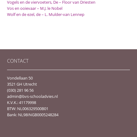
Vogels en de viervoeters, De – Floor van Driesten
Vos en ooievaar – M.J. le Nobel
Wolf en de ezel, de – L. Mulder-van Lennep
CONTACT
Vondellaan 50
3521 GH Utrecht
(030) 281 96 56
admin@bvs-schooladvies.nl
K.V.K.: 41179998
BTW: NL006329500B01
Bank: NL98INGB0005248284